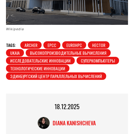
Wikipedia
TAGS:
ARCHER
EPCC
EUROHPC
HECTOR
UKAIA
ВЫСОКОПРОИЗВОДИТЕЛЬНЫЕ ВЫЧИСЛЕНИЯ
ИССЛЕДОВАТЕЛЬСКИЕ ИННОВАЦИИ
СУПЕРКОМПЬЮТЕРЫ
ТЕХНОЛОГИЧЕСКИЕ ИННОВАЦИИ
ЭДИНБУРГСКИЙ ЦЕНТР ПАРАЛЛЕЛЬНЫХ ВЫЧИСЛЕНИЙ
18.12.2025
DIANA KANISHCHEVA