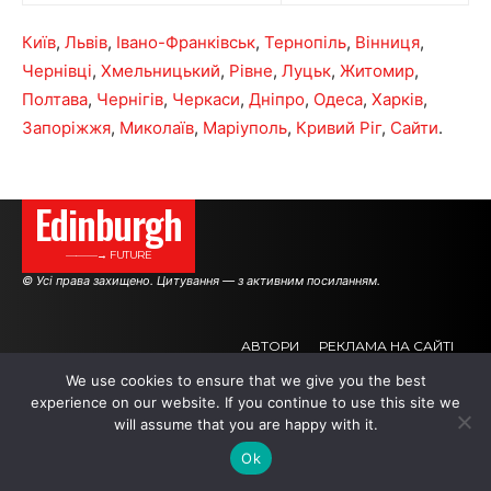
Київ
,
Львів
,
Івано-Франківськ
,
Тернопіль
,
Вінниця
,
Чернівці
,
Хмельницький
,
Рівне
,
Луцьк
,
Житомир
,
Полтава
,
Чернігів
,
Черкаси
,
Дніпро
,
Одеса
,
Харків
,
Запоріжжя
,
Миколаїв
,
Маріуполь
,
Кривий Ріг
,
Сайти
.
Edinburgh
———→ FUTURE
© Усі права захищено. Цитування — з активним посиланням.
АВТОРИ
РЕКЛАМА НА САЙТІ
We use cookies to ensure that we give you the best
experience on our website. If you continue to use this site we
.
.
.
will assume that you are happy with it.
Ok