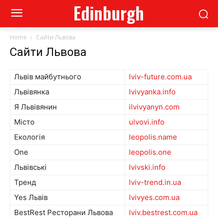
Edinburgh
Home
Сайти Львова
Сайти Львова
Львів майбутнього
lviv-future.com.ua
Львівянка
lvivyanka.info
Я Львівянин
ilvivyanyn.com
Місто
ulvovi.info
Екологія
leopolis.name
One
leopolis.one
Львівські
lvivski.info
Тренд
lviv-trend.in.ua
Yes Львів
lvivyes.com.ua
BestRest Ресторани Львова
lviv.bestrest.com.ua