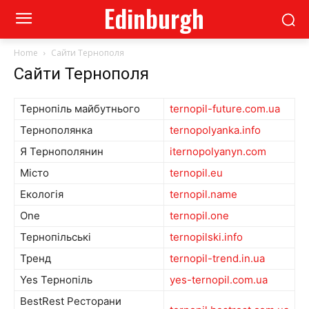
Edinburgh
Home
Сайти Тернополя
Сайти Тернополя
Тернопіль майбутнього
ternopil-future.com.ua
Тернополянка
ternopolyanka.info
Я Тернополянин
iternopolyanyn.com
Місто
ternopil.eu
Екологія
ternopil.name
One
ternopil.one
Тернопільські
ternopilski.info
Тренд
ternopil-trend.in.ua
Yes Тернопіль
yes-ternopil.com.ua
BestRest Ресторани