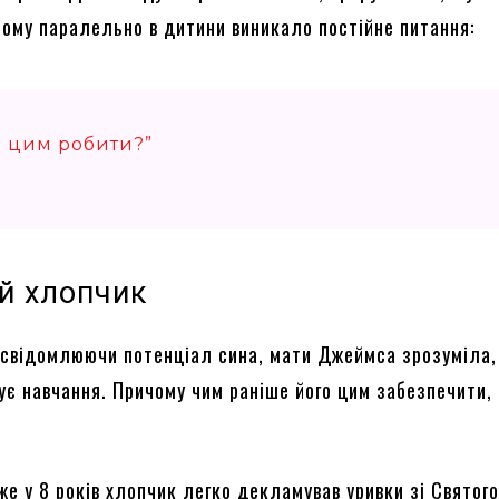
ому паралельно в дитини виникало постійне питання:
з цим робити?”
й хлопчик
усвідомлюючи потенціал сина, мати Джеймса зрозуміла,
ує навчання. Причому чим раніше його цим забезпечити,
же у 8 років хлопчик легко декламував уривки зі Святог