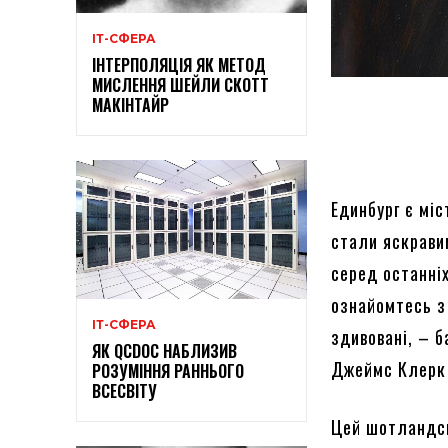
ІТ-СФЕРА
ІНТЕРПОЛЯЦІЯ ЯК МЕТОД
МИСЛЕННЯ ШЕЙЛИ СКОТТ
МАКІНТАЙР
Единбург є мі
стали яскрави
серед останні
ознайомтесь з 
ІТ-СФЕРА
здивовані, – 
ЯК QCDOC НАБЛИЗИВ
Джеймс Клерк 
РОЗУМІННЯ РАННЬОГО
ВСЕСВІТУ
Цей шотландськ