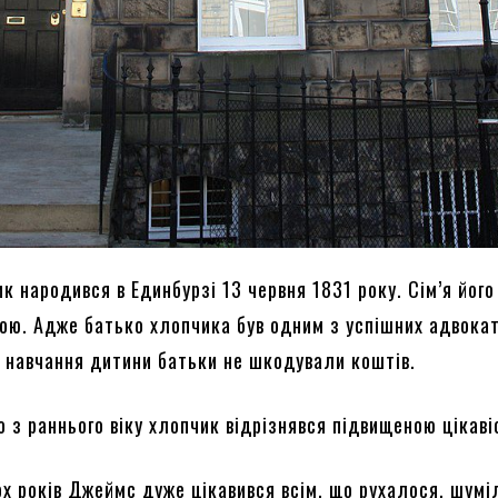
к народився в Единбурзі 13 червня 1831 року. Сім’я його
ою. Адже батько хлопчика був одним з успішних адвокат
а навчання дитини батьки не шкодували коштів.
о з раннього віку хлопчик відрізнявся підвищеною цікав
ох років Джеймс дуже цікавився всім, що рухалося, шуміл