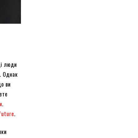
Ці люди
. Однак
що ви
дете
и
.
future
.
яки