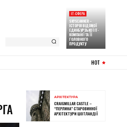
ІТ-СФЕРА
SKYSCANNЕR –
ІСТОРІЯ ВІДОМОЇ
ЕДИНБУРЗЬКОЇ ІТ-
КОМПАНІЇ ТА ЇЇ
ГОЛОВНОГО
ПРОДУКТУ
HOT
АРХІТЕКТУРА
CRAIGMILLAR CASTLE –
РГА
“ПЕРЛИНА” СТАРОВИННОЇ
АРХІТЕКТУРИ ШОТЛАНДІЇ