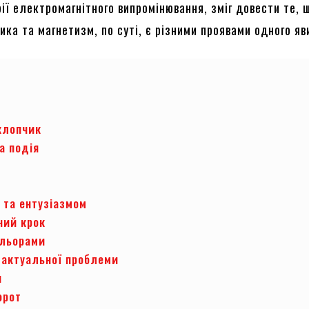
ії електромагнітного випромінювання, зміг довести те, 
ика та магнетизм, по суті, є різними проявами одного я
хлопчик
а подія
 та ентузіазмом
ний крок
ольорами
 актуальної проблеми
я
орот