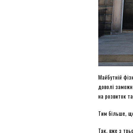
Майбутній фізи
доволі заможн
на розвиток т
Тим більше, щ
Так, вже з трь