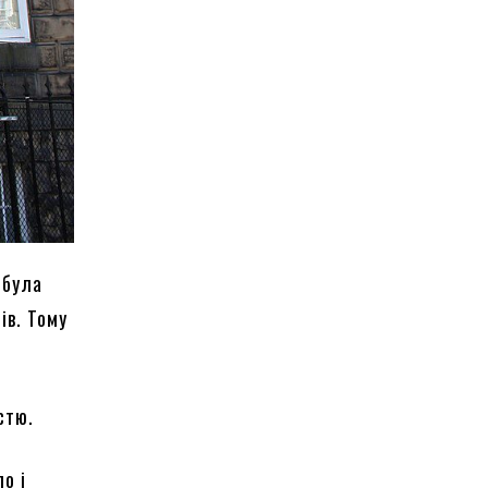
 була
ів. Тому
істю.
о і