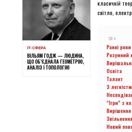
класичній теор
світло, електр
Ранні роки
ІТ-СФЕРА
Розумний 
ВІЛЬЯМ ГОДЖ — ЛЮДИНА,
ЩО ОБ’ЄДНАЛА ГЕОМЕТРІЮ,
Вирішальн
АНАЛІЗ І ТОПОЛОГІЮ
Освіта
Талант
З легкістю
Несподіва
“Ігри” з к
Вирішення
Звільненн
Новий пов