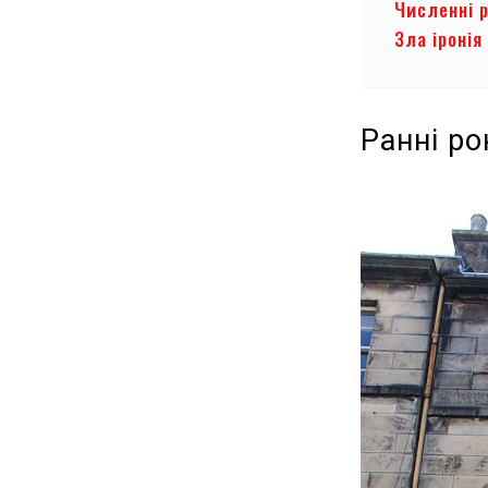
Численні 
Зла іронія
Ранні ро