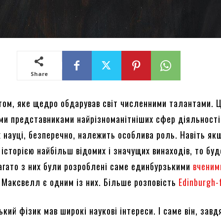
Share
стом, яке щедро обдарував світ численними талантами. 
ми представниками найрізноманітніших сфер діяльності
х науці, безперечно, належить особлива роль. Навіть як
історією найбільш відомих і значущих винаходів, то бу
багато з них були розроблені саме единбурзькими
вченим
Максвелл є одним із них. Більше розповість
Edinburgh-
ий фізик мав широкі наукові інтереси. І саме він, завд