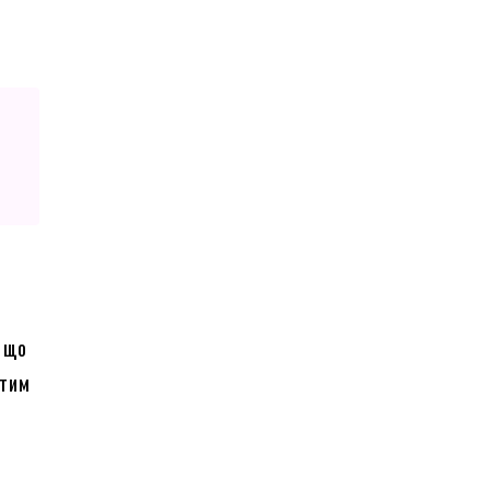
 що
 тим
о