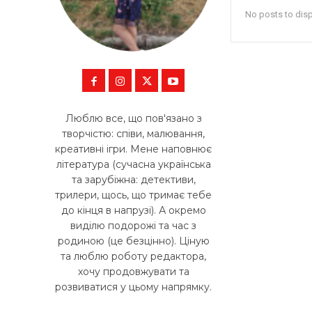
No posts to dis
Люблю все, що пов'язано з
творчістю: співи, малювання,
креативні ігри. Мене наповнює
література (сучасна українська
та зарубіжна: детективи,
трилери, щось, що тримає тебе
до кінця в напрузі). А окремо
виділю подорожі та час з
родиною (це безцінно). Ціную
та люблю роботу редактора,
хочу продовжувати та
розвиватися у цьому напрямку.